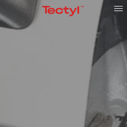
Undervognsbehandling
Rustbeskyttelse
Garanti
Kontrol
Om os