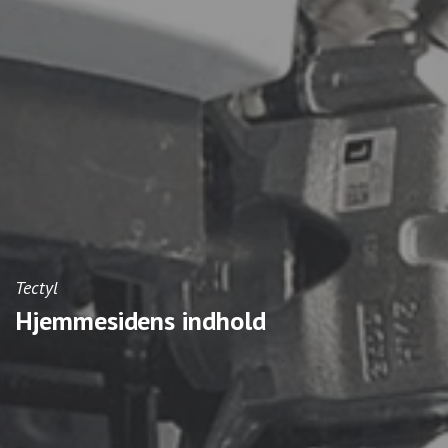
Bliv partner
Book tid
Kundelogin
Tectyl
Hjemmesidens indhold