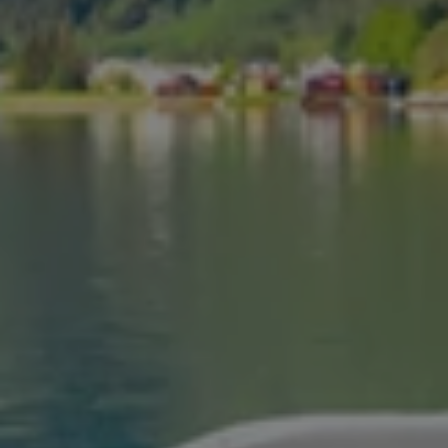
Undervognsbehandling til autocamper
Pris på undervognsbehandling
Rustbeskyttelse
Garanti
Kontrol
Om os
Bliv partner
Book tid
Kundelogin