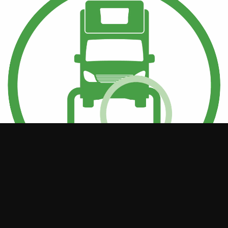
Rustkontrol
Er du i tvivl om din autocamper har brug for en rustbeskyttelse,