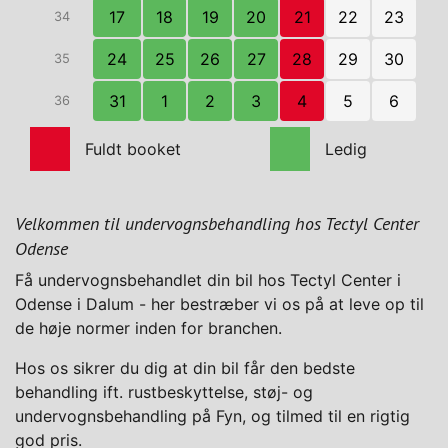
17
18
19
20
21
22
23
34
24
25
26
27
28
29
30
35
31
1
2
3
4
5
6
36
Fuldt booket
Ledig
Velkommen til undervognsbehandling hos Tectyl Center
Odense
Få undervognsbehandlet din bil hos Tectyl Center i
Odense i Dalum - her bestræber vi os på at leve op til
de høje normer inden for branchen.
Hos os sikrer du dig at din bil får den bedste
behandling ift. rustbeskyttelse, støj- og
undervognsbehandling på Fyn, og tilmed til en rigtig
god pris.