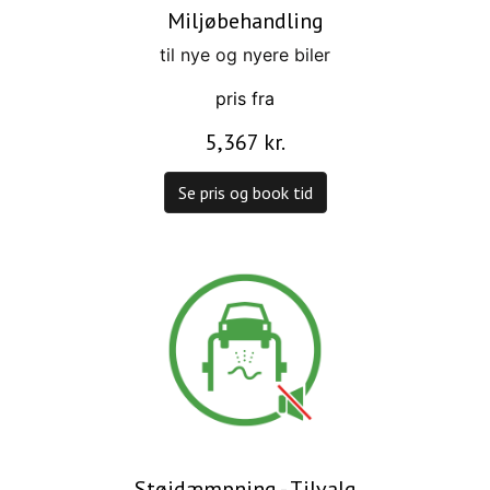
Miljøbehandling
til nye og nyere biler
pris fra
5,367 kr.
Se pris og book tid
Støjdæmpning - Tilvalg