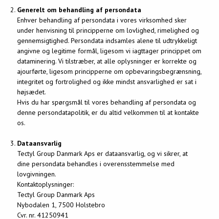
Generelt om behandling af persondata
Enhver behandling af persondata i vores virksomhed sker
under henvisning til principperne om lovlighed, rimelighed og
gennemsigtighed. Persondata indsamles alene til udtrykkeligt
angivne og legitime formål, ligesom vi iagttager princippet om
dataminering. Vi tilstræber, at alle oplysninger er korrekte og
ajourførte, ligesom principperne om opbevaringsbegrænsning,
integritet og fortrolighed og ikke mindst ansvarlighed er sat i
højsædet.
Hvis du har spørgsmål til vores behandling af persondata og
denne persondatapolitik, er du altid velkommen til at kontakte
os.
Dataansvarlig
Tectyl Group Danmark Aps er dataansvarlig, og vi sikrer, at
dine persondata behandles i overensstemmelse med
lovgivningen.
Kontaktoplysninger:
Tectyl Group Danmark Aps
Nybodalen 1, 7500 Holstebro
Cvr. nr. 41250941