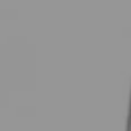
Bliv partner
Book tid
Kundelogin