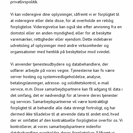
privatlivspolitik.
Vi kan videregive dine oplysninger, såfremt vi er forpligtet til
at videregive eller dele disse, for at overholde en retslig
forpligtelse. Videregivelse kan også ske efter anvisning fra en
domstol eller en anden myndighed, eller for at beskytte
varemærker, rettigheder eller ejendom. Dette indebærer
udveksling af oplysninger med andre virksomheder og
organisationer med henblik på beskyttelse mod svindel.
Vi anvender tjenesteudbydere og databehandlere, der
udfører arbejde på vores vegne. Tjenesterne kan fx være
server hosting og systemvedligeholdelse, analyse,
betalingsløsninger, adresse- og soliditetskontrol, e-mail
service, m.m. Disse samarbejdspartnere kan få adgang til data i
det omfang, det er nødvendigt for at levere deres tjenester
og services. Samarbejdspartnerne vil være kontraktligt
forpligtet til at behandle alle data strengt fortroligt, og har
dermed ikke tilladelse til at anvende data til andet end, hvad
der er omfattet af den kontraktuelle forpligtelse overfor os. Vi
kontrollerer, at vores samarbejdspartnere indenfor
databehandling overholder deres forpligtelser. Såfremt vi