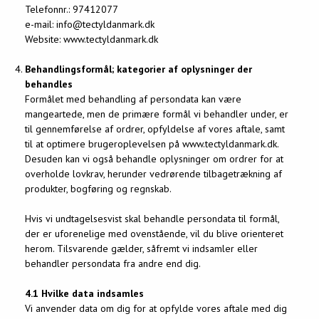
Telefonnr.: 97412077
e-mail: info@tectyldanmark.dk
Website: www.tectyldanmark.dk
Behandlingsformål; kategorier af oplysninger der
behandles
Formålet med behandling af persondata kan være
mangeartede, men de primære formål vi behandler under, er
til gennemførelse af ordrer, opfyldelse af vores aftale, samt
til at optimere brugeroplevelsen på www.tectyldanmark.dk.
Desuden kan vi også behandle oplysninger om ordrer for at
overholde lovkrav, herunder vedrørende tilbagetrækning af
produkter, bogføring og regnskab.
Hvis vi undtagelsesvist skal behandle persondata til formål,
der er uforenelige med ovenstående, vil du blive orienteret
herom. Tilsvarende gælder, såfremt vi indsamler eller
behandler persondata fra andre end dig.
4.1 Hvilke data indsamles
Vi anvender data om dig for at opfylde vores aftale med dig