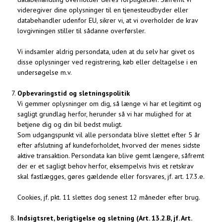
videregiver dine oplysninger til en tjenesteudbyder eller
databehandler udenfor EU, sikrer vi, at vi overholder de krav
lovgivningen stiller til sådanne overførsler.
Vi indsamler aldrig persondata, uden at du selv har givet os
disse oplysninger ved registrering, køb eller deltagelse i en
undersøgelse m.v.
Opbevaringstid og sletningspolitik
Vi gemmer oplysninger om dig, så længe vi har et legitimt og
sagligt grundlag herfor, herunder så vi har mulighed for at
betjene dig og din bil bedst muligt.
Som udgangspunkt vil alle persondata blive slettet efter 5 år
efter afslutning af kundeforholdet, hvorved der menes sidste
aktive transaktion. Persondata kan blive gemt længere, såfremt
der er et sagligt behov herfor, eksempelvis hvis et retskrav
skal fastlægges, gøres gældende eller forsvares, jf. art. 17.3.e.
Cookies, jf. pkt. 11 slettes dog senest 12 måneder efter brug.
Indsigtsret, berigtigelse og sletning (Art. 13.2.B, jf. Art.