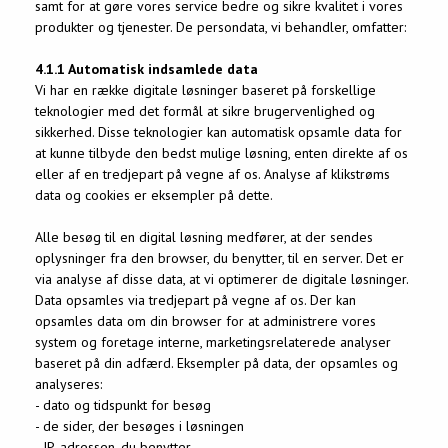
samt for at gøre vores service bedre og sikre kvalitet i vores
produkter og tjenester. De persondata, vi behandler, omfatter:
4.1.1 Automatisk indsamlede data
Vi har en række digitale løsninger baseret på forskellige
teknologier med det formål at sikre brugervenlighed og
sikkerhed. Disse teknologier kan automatisk opsamle data for
at kunne tilbyde den bedst mulige løsning, enten direkte af os
eller af en tredjepart på vegne af os. Analyse af klikstrøms
data og cookies er eksempler på dette.
Alle besøg til en digital løsning medfører, at der sendes
oplysninger fra den browser, du benytter, til en server. Det er
via analyse af disse data, at vi optimerer de digitale løsninger.
Data opsamles via tredjepart på vegne af os. Der kan
opsamles data om din browser for at administrere vores
system og foretage interne, marketingsrelaterede analyser
baseret på din adfærd. Eksempler på data, der opsamles og
analyseres:
- dato og tidspunkt for besøg
- de sider, der besøges i løsningen
- IP-adressen, du benytter