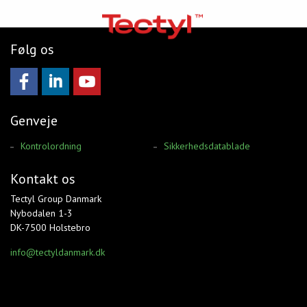
Følg os
Genveje
Undervognsbehandling
Kontrolordning
Sikkerhedsdatablade
Rustbeskyttelse
Kontakt os
Tectyl Group Danmark
Garanti
Nybodalen 1-3
DK-7500 Holstebro
Kontrol
info@tectyldanmark.dk
Om os