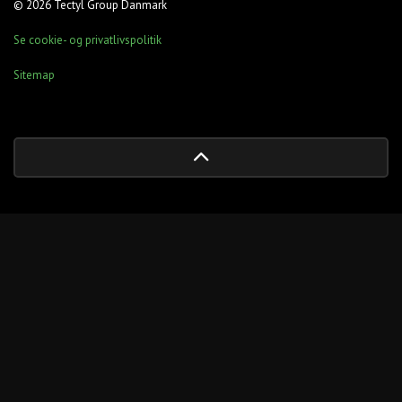
© 2026 Tectyl Group Danmark
Bliv partner
Se cookie- og privatlivspolitik
Book tid
Sitemap
Kundelogin