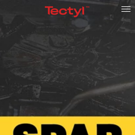
Undervognsbehandling
Rustbeskyttelse
Garanti
Kontrol
Om os