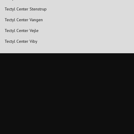
Tectyl Center Stenstrup
Tectyl Center Vangen
Tectyl Center Vejle
Tectyl Center Viby
Spar momsen FAQ
Find svaret på dit spørgsmål om vores "Spar momsen"-kampagne.
Hvad er moms?
Hvor meget udgør momsen?
Hvorfor skal man rustbeskytte?