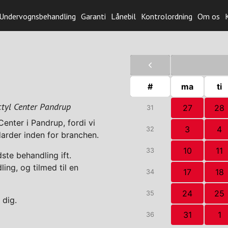
Undervognsbehandling
Garanti
Lånebil
Kontrolordning
Om os
#
ma
ti
tyl Center Pandrup
27
28
31
enter i Pandrup, fordi vi
3
4
32
darder inden for branchen.
10
11
33
dste behandling ift.
ing, og tilmed til en
17
18
34
24
25
35
 dig.
31
1
36