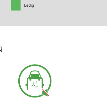
Ledig
g