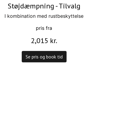
Støjdæmpning - Tilvalg
I kombination med rustbeskyttelse
pris fra
2,015 kr.
Se pris og book tid